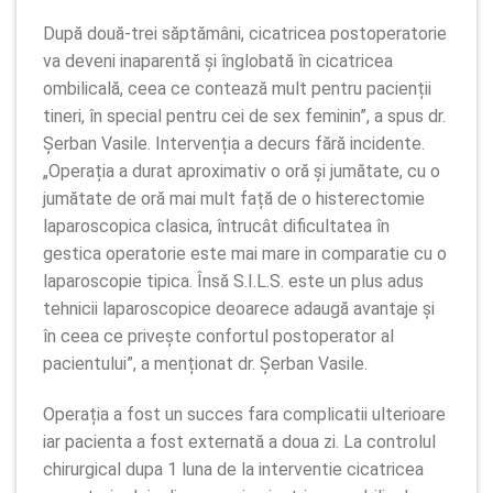
După două-trei săptămâni, cicatricea postoperatorie
va deveni inaparentă și înglobată în cicatricea
ombilicală, ceea ce contează mult pentru pacienții
tineri, în special pentru cei de sex feminin”, a spus dr.
Șerban Vasile. Intervenția a decurs fără incidente.
„Operația a durat aproximativ o oră și jumătate, cu o
jumătate de oră mai mult față de o histerectomie
laparoscopica clasica, întrucât dificultatea în
gestica operatorie este mai mare in comparatie cu o
laparoscopie tipica. Însă S.I.L.S. este un plus adus
tehnicii laparoscopice deoarece adaugă avantaje și
în ceea ce privește confortul postoperator al
pacientului”, a menționat dr. Șerban Vasile.
Operația a fost un succes fara complicatii ulterioare
iar pacienta a fost externată a doua zi. La controlul
chirurgical dupa 1 luna de la interventie cicatricea