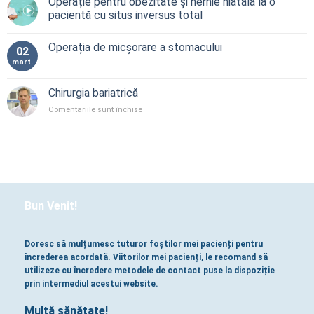
Operație pentru obezitate și hernie hiatală la o
pacientă cu situs inversus total
Operația de micșorare a stomacului
02
mart.
Chirurgia bariatrică
pentru
Comentariile sunt închise
Chirurgia
bariatrică
Bun Venit!
Doresc să mulțumesc tuturor foștilor mei pacienți pentru
încrederea acordată. Viitorilor mei pacienți, le recomand să
utilizeze cu încredere metodele de contact puse la dispoziție
prin intermediul acestui website.
Multă sănătate!