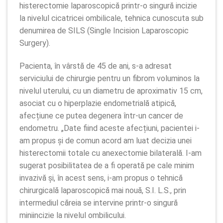
histerectomie laparoscopică printr-o singură incizie
la nivelul cicatricei ombilicale, tehnica cunoscuta sub
denumirea de SILS (Single Incision Laparoscopic
Surgery).
Pacienta, în vârstă de 45 de ani, s-a adresat
serviciului de chirurgie pentru un fibrom voluminos la
nivelul uterului, cu un diametru de aproximativ 15 cm,
asociat cu o hiperplazie endometrială atipică,
afecțiune ce putea degenera într-un cancer de
endometru. „Date fiind aceste afecțiuni, pacientei i-
am propus și de comun acord am luat decizia unei
histerectomii totale cu anexectomie bilaterală. I-am
sugerat posibilitatea de a fi operată pe cale minim
invazivă și, în acest sens, i-am propus o tehnică
chirurgicală laparoscopică mai nouă, S.I. L.S., prin
intermediul căreia se intervine printr-o singură
miniincizie la nivelul ombilicului.