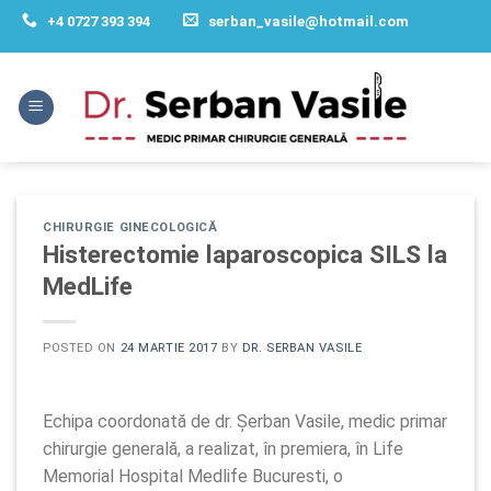
Skip
+4 0727 393 394
serban_vasile@hotmail.com
to
content
CHIRURGIE GINECOLOGICĂ
Histerectomie laparoscopica SILS la
MedLife
POSTED ON
24 MARTIE 2017
BY
DR. SERBAN VASILE
Echipa coordonată de dr. Șerban Vasile, medic primar
chirurgie generală, a realizat, în premiera, în Life
Memorial Hospital Medlife Bucuresti, o