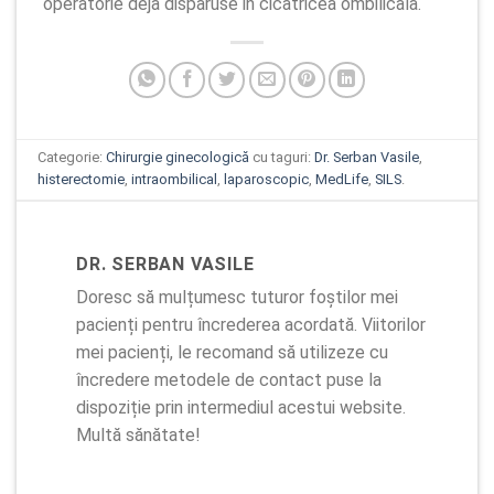
operatorie deja disparuse in cicatricea ombilicala.
Categorie:
Chirurgie ginecologică
cu taguri:
Dr. Serban Vasile
,
histerectomie
,
intraombilical
,
laparoscopic
,
MedLife
,
SILS
.
DR. SERBAN VASILE
Doresc să mulțumesc tuturor foștilor mei
pacienți pentru încrederea acordată. Viitorilor
mei pacienți, le recomand să utilizeze cu
încredere metodele de contact puse la
dispoziție prin intermediul acestui website.
Multă sănătate!