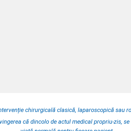
rată mare de 
absența durerii
confort posto
spitalizare sc
ntervenție chirurgicală clasică, laparoscopică sau ro
vingerea că dincolo de actul medical propriu-zis, se 