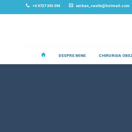
Skip
+4 0727 393 394
serban_vasile@hotmail.com
to
content
DESPRE MINE
CHIRURGIA OBEZ