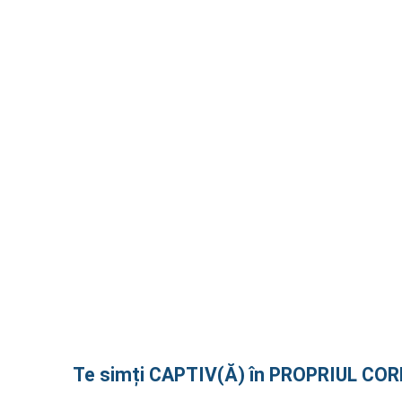
Medic primar chirurgie generală, coordonator al
Departamentului de chirurgie bariatrică,
MedLife Memorial Hospital
Te simți CAPTIV(Ă) în PROPRIUL COR