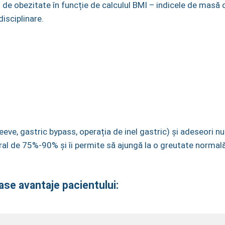
 de obezitate în funcție de calculul BMI – indicele de masă 
disciplinare.
OBEZITATE SEVERĂ:
IMC 35-40
sleeve, gastric bypass, operația de inel gastric) și adeseori
al de 75%-90% și îi permite să ajungă la o greutate normală 
ase avantaje pacientului: