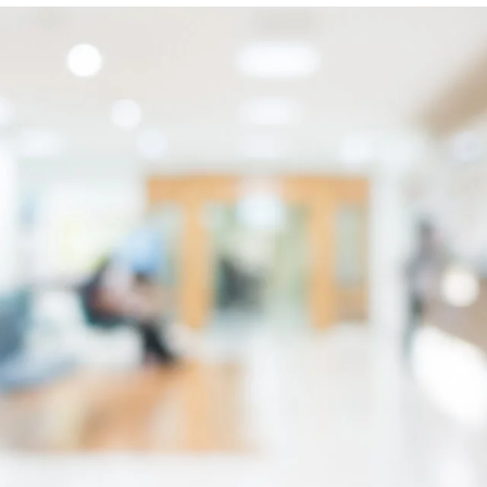
f Departament Chirurgie Bariatrică și Minim Invazivă,
în
lului Life Memorial Hospital- Medlife București.
Departament Chirurgie Minim Invazivă,
în cadrul Secției
antin Brașov.
rul Departamentului de Chirurgie Generală și Transplant
gestive și Transplant Hepatic Fundeni București.
 cadrul Spitalului OMV Petrom Videle.
Generală
în cadrul Spitalului Clinic de Urgență București,