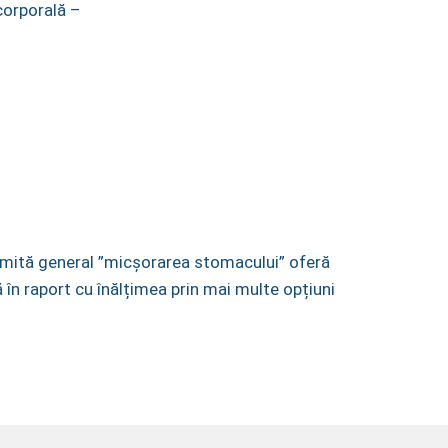
corporală –
OBEZIT
 numită general ”micșorarea stomacului” oferă
în raport cu înălțimea prin mai multe opțiuni