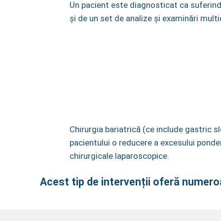
Un pacient este diagnosticat ca suferind
și de un set de analize și examinări multi
ODERATĂ:
35
Chirurgia bariatrică (ce include gastric 
pacientului o reducere a excesului ponder
chirurgicale laparoscopice.
Acest tip de intervenții oferă numero