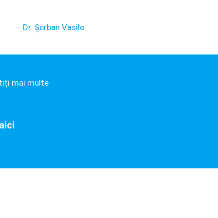
– Dr. Șerban Vasile.
tiți mai multe
aici