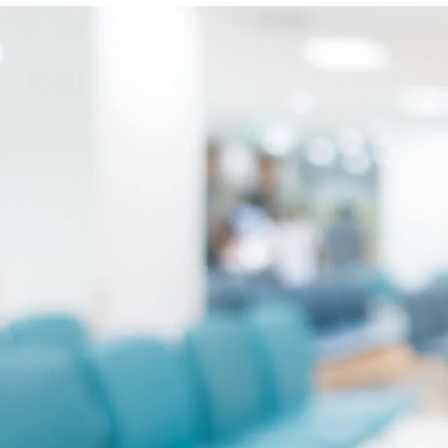
2014-prezent Medic Primar Chirurg, Șe
cadrul Secției Chirurgie Generală a Spita
2011-2014 Medic Primar Chirurg, Șef 
Chirurgie Generală a Spitalului Sf. Const
2007-2011 Medic Primar Chirurg în cad
Hepatic
al Institutului Clinic de Boli Di
2004-2007 Medic Specialist Chirurg
în
1999–2004 Medic Rezident Chirurgie 
coordonator Conf. Dr. LICĂ ION.