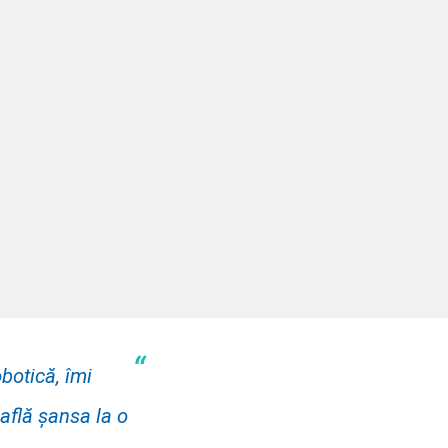
succes
 și a cicatricilor postoperatorii
perator superior
urtă
“
botică, îmi
află șansa la o