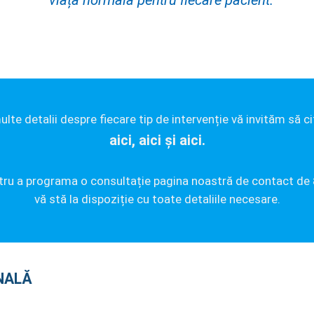
viață normală pentru fiecare pacient.
lte detalii despre fiecare tip de intervenție vă invităm să ci
aici,
aici
și
aici.
tru a programa o consultație pagina noastră de contact de
vă stă la dispoziție cu toate detaliile necesare.
NALĂ