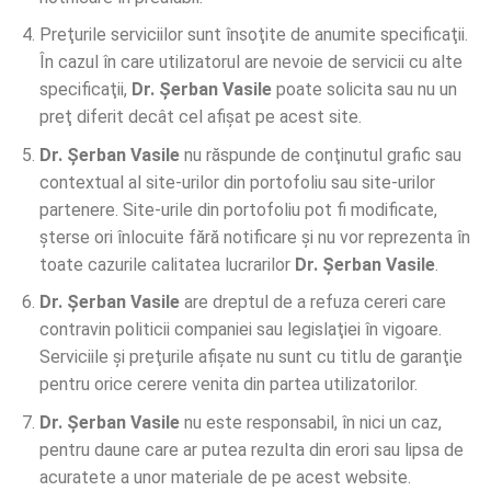
Preţurile serviciilor sunt însoţite de anumite specificaţii.
În cazul în care utilizatorul are nevoie de servicii cu alte
specificaţii,
Dr. Șerban Vasile
poate solicita sau nu un
preţ diferit decât cel afişat pe acest site.
Dr. Șerban Vasile
nu răspunde de conţinutul grafic sau
contextual al site-urilor din portofoliu sau site-urilor
partenere. Site-urile din portofoliu pot fi modificate,
şterse ori înlocuite fără notificare şi nu vor reprezenta în
toate cazurile calitatea lucrarilor
Dr. Șerban Vasile
.
Dr. Șerban Vasile
are dreptul de a refuza cereri care
contravin politicii companiei sau legislaţiei în vigoare.
Serviciile şi preţurile afişate nu sunt cu titlu de garanţie
pentru orice cerere venita din partea utilizatorilor.
Dr. Șerban Vasile
nu este responsabil, în nici un caz,
pentru daune care ar putea rezulta din erori sau lipsa de
acuratete a unor materiale de pe acest website.