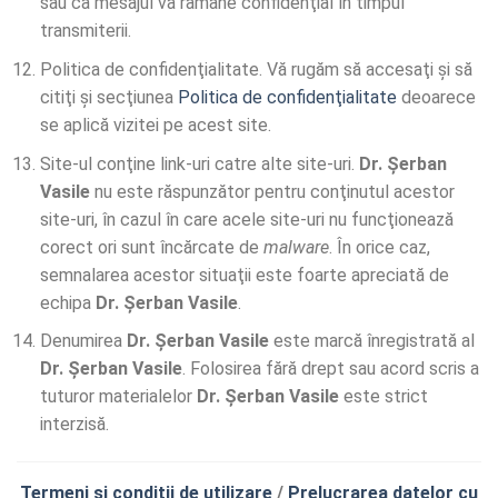
sau ca mesajul va ramane confidenţial în timpul
transmiterii.
Politica de confidenţialitate. Vă rugăm să accesaţi şi să
citiţi şi secţiunea
Politica de confidenţialitate
deoarece
se aplică vizitei pe acest site.
Site-ul conţine link-uri catre alte site-uri.
Dr. Șerban
Vasile
nu este răspunzător pentru conţinutul acestor
site-uri, în cazul în care acele site-uri nu funcţionează
corect ori sunt încărcate de
malware
. În orice caz,
semnalarea acestor situaţii este foarte apreciată de
echipa
Dr. Șerban Vasile
.
Denumirea
Dr. Șerban Vasile
este marcă înregistrată al
Dr. Șerban Vasile
. Folosirea fără drept sau acord scris a
tuturor materialelor
Dr. Șerban Vasile
este strict
interzisă.
Termeni si conditii de utilizare
/
Prelucrarea datelor cu