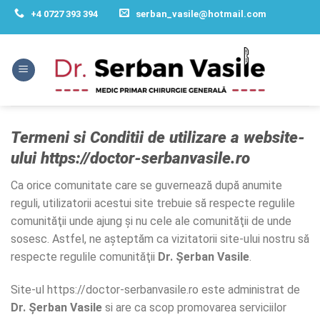
Skip
+4 0727 393 394
serban_vasile@hotmail.com
to
content
Termeni si Conditii de utilizare a website-
ului https://doctor-serbanvasile.ro
Ca orice comunitate care se guvernează după anumite
reguli, utilizatorii acestui site trebuie să respecte regulile
comunităţii unde ajung şi nu cele ale comunităţii de unde
sosesc. Astfel, ne aşteptăm ca vizitatorii site-ului nostru să
respecte regulile comunităţii
Dr. Șerban Vasile
.
Site-ul https://doctor-serbanvasile.ro este administrat de
Dr. Șerban Vasile
si are ca scop promovarea serviciilor