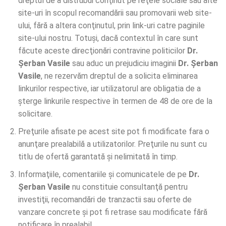
dreptul de a distrubui conţinut pe reţele sociale sau alte
site-uri în scopul recomandării sau promovarii web site-
ului, fără a altera conţinutul, prin link-uri catre paginile
site-ului nostru. Totuşi, dacă contextul în care sunt
făcute aceste direcţionări contravine politicilor
Dr.
Șerban Vasile
sau aduc un prejudiciu imaginii
Dr. Șerban
Vasile
, ne rezervăm dreptul de a solicita eliminarea
linkurilor respective, iar utilizatorul are obligatia de a
şterge linkurile respective în termen de 48 de ore de la
solicitare.
Preţurile afisate pe acest site pot fi modificate fara o
anunţare prealabilă a utilizatorilor. Preţurile nu sunt cu
titlu de ofertă garantată şi nelimitată în timp.
Informaţiile, comentariile şi comunicatele de pe
Dr.
Șerban Vasile
nu constituie consultanţă pentru
investiţii, recomandări de tranzactii sau oferte de
vanzare concrete şi pot fi retrase sau modificate fără
notificare în prealabil.