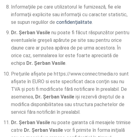
Informaţiile pe care utilizatorul le furnizează, fie ele
informaţii explicite sau informaţii cu caracter statistic,
se supun regulilor de
confidenţialitate
.
Dr. Șerban Vasile
nu poate fi făcut răspunzător pentru
eventualele greşeli apărute pe site sau pentru orice
daune care ar putea apărea de pe urma acestora. În
orice caz, semnalarea lor este foarte apreciată de
echipa
Dr. Șerban Vasile
.
Preţurile afişate pe https://www.connectmedia.ro sunt
afişate în EURO si este specificat daca conţin sau nu
TVA şi poti fi modificate fără notificare în prealabil. De
asemenea,
Dr. Șerban Vasile
işi rezervă dreptul de a
modifica disponibilitatea sau structura pachetelor de
servicii făra notificări în prealabil.
Dr. Șerban Vasile
nu poate garanta că mesajele trimise
catre
Dr. Șerban Vasile
vor fi primite în forma iniţială