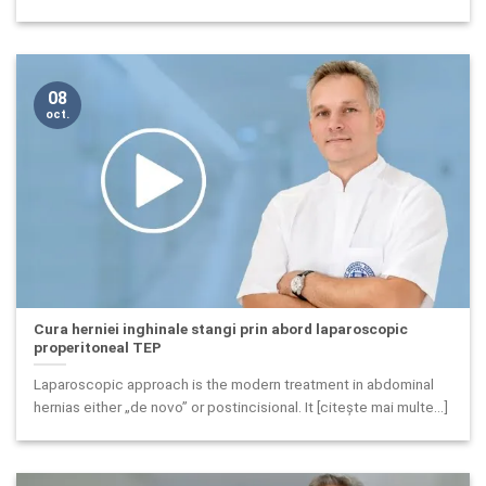
08
oct.
Cura herniei inghinale stangi prin abord laparoscopic
properitoneal TEP
Laparoscopic approach is the modern treatment in abdominal
hernias either „de novo” or postincisional. It [citește mai multe...]