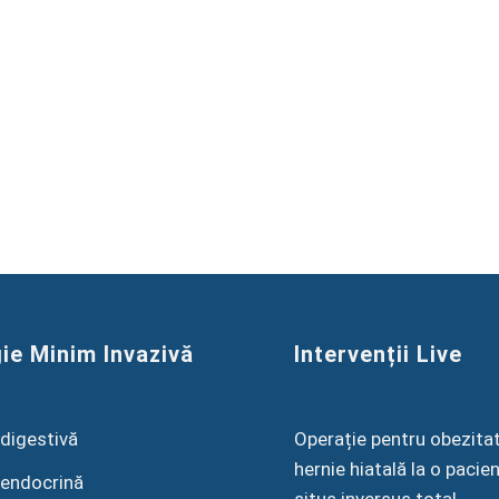
ie Minim Invazivă
Intervenții Live
 digestivă
Operație pentru obezitat
hernie hiatală la o pacie
 endocrină
situs inversus total