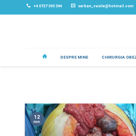
Skip
+4 0727 393 394
serban_vasile@hotmail.com
to
content
DESPRE MINE
CHIRURGIA OBEZ
12
nov.