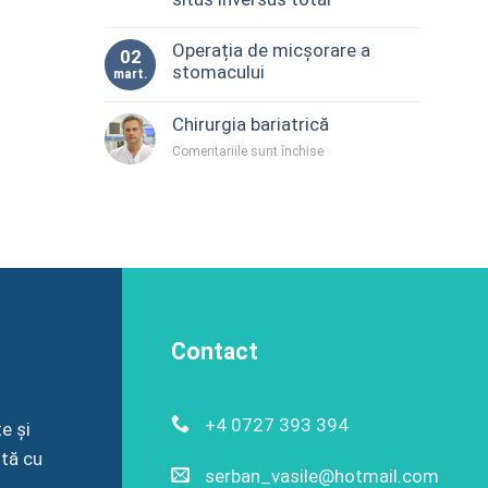
Operația de micșorare a
02
stomacului
mart.
Chirurgia bariatrică
pentru
Comentariile sunt închise
Chirurgia
bariatrică
Contact
+4 0727 393 394
e și
ntă cu
serban_vasile@hotmail.com