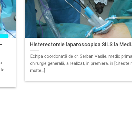
 –
Histerectomie laparoscopica SILS la MedL
Echipa coordonată de dr. Șerban Vasile, medic prima
cu
chirurgie generală, a realizat, în premiera, în [citește
ște
multe...]