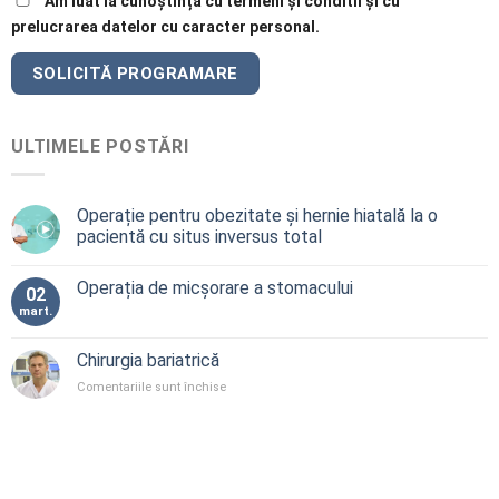
Am luat la cunoștință cu termeni și conditii și cu
prelucrarea datelor cu caracter personal.
ULTIMELE POSTĂRI
Operație pentru obezitate și hernie hiatală la o
pacientă cu situs inversus total
Operația de micșorare a stomacului
02
mart.
Chirurgia bariatrică
pentru
Comentariile sunt închise
Chirurgia
bariatrică