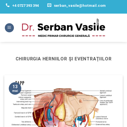
Skip
+4 0727 393 394
serban_vasile@hotmail.com
to
content
CHIRURGIA HERNIILOR ȘI EVENTRAȚIILOR
13
mai