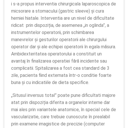
i s-a propus interventia chirurgicala laparoscopica de
micsorare a stomacului (gastric sleeve) și cura
herniei hiatale. Interventia are un nivel de dificultate
ridicat prin dispoziția, de asemenea „in oglinda”, a
instrumentelor operatorii, prin schimbarea
manevrelor și gesturilor operatorii ale chirurgului
operator dar și ale echipei operatorii în egala măsura.
Ambidexteritatea operatorului a constituit un
avantaj în finalizarea operatiei fără incidente sau
complicatii. Spitalizarea a fost cea standard de 3
zile, pacienta fiind externata într-o conditie foarte
buna și cu indicatiile de dieta specifice.
„Situsul inversus total” poate pune dificultati majore
atat prin dispoziția diferita a organelor interne dar
mai ales prin variantele anatomice, în special cele de
vascularizatie, care trebuie cunoscute în prealabil
prin examene imagistice de precizie (computer