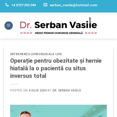
Skip
+4 0727 393 394
serban_vasile@hotmail.com
to
content
INTERVENȚII CHIRURGICALE LIVE
Operație pentru obezitate și hernie
hiatală la o pacientă cu situs
inversus total
POSTED ON
4 IULIE 2024
BY
DR. SERBAN VASILE