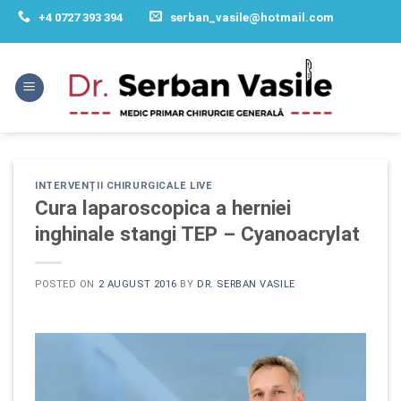
Skip
+4 0727 393 394
serban_vasile@hotmail.com
to
content
INTERVENȚII CHIRURGICALE LIVE
Cura laparoscopica a herniei
inghinale stangi TEP – Cyanoacrylat
POSTED ON
2 AUGUST 2016
BY
DR. SERBAN VASILE